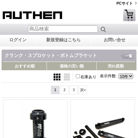
PCサイト
ログイン
新規登録はこちら
お問い合せ
クランク・スプロケット・ボトムブラケット
一覧
おすすめ順
価格の安い順
売れ筋順
表示件数
:
在庫あり
1
2
3
次
»