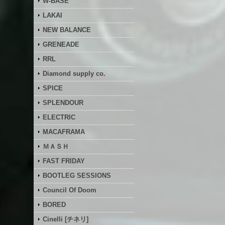
W-BASE
LAKAI
NEW BALANCE
GRENEADE
RRL
Diamond supply co.
SPICE
SPLENDOUR
ELECTRIC
MACAFRAMA
ＭＡＳＨ
FAST FRIDAY
BOOTLEG SESSIONS
Council Of Doom
BORED
Cinelli [チネリ]