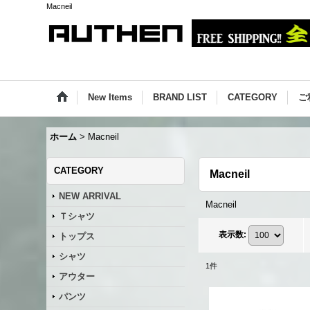
Macneil
New Items
BRAND LIST
CATEGORY
ご
ホーム
>
Macneil
CATEGORY
Macneil
NEW ARRIVAL
Macneil
Ｔシャツ
表示数
:
トップス
シャツ
1
件
アウター
パンツ