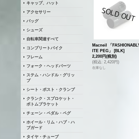
キャップ、ハット
アクセサリー
バッグ
シューズ
自転車関連すべて
Macneil 「FASHIONABL
コンプリートバイク
ITE PEG」
[
BLK
]
2,200円
(税別)
フレーム
(
税込
:
2,420円
)
フォーク・ヘッドパーツ
在庫なし
ステム・ハンドル・グリッ
プ
シート・ポスト・クランプ
クランク・スプロケット・
ボトムブラケット
チェーン・ペダル・ペグ
ホイール・リム・ハブ・ハ
ブガード
タイヤ・チューブ