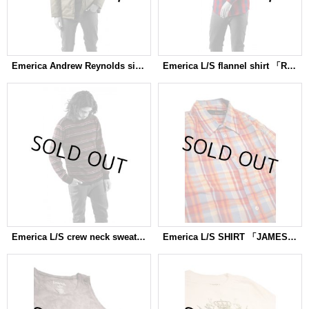
Emerica Andrew Reynolds signature deck jacket 「Slappy Bandit」
Emerica L/S flannel shirt 「Reup」
Emerica L/S crew neck sweater 「Cool Buzz」
Emerica L/S SHIRT 「JAMESTOWN」