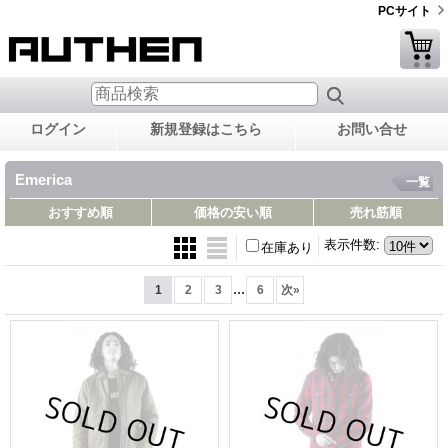
PCサイト
ログイン
新規登録はこちら
お問い合せ
Emerica
一覧
おすすめ順
価格の安い順
売れ筋順
表示件数
:
在庫あり
...
1
2
3
6
次
»