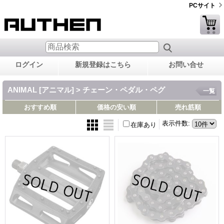
PCサイト
ログイン
新規登録はこちら
お問い合せ
ANIMAL [アニマル] > チェーン・ペダル・ペグ
一覧
おすすめ順
価格の安い順
売れ筋順
表示件数
:
在庫あり