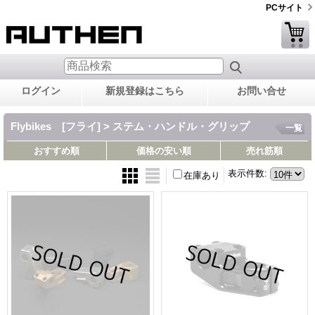
PCサイト
ログイン
新規登録はこちら
お問い合せ
Flybikes [フライ] > ステム・ハンドル・グリップ
一覧
おすすめ順
価格の安い順
売れ筋順
表示件数
:
在庫あり