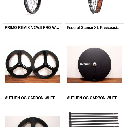
PRIMO REMIX V2/VS PRO WHEEL
Federal Stance XL Freecoaster Wheel
AUTHEN OG CARBON WHEEL 700c 「3BATONS」
AUTHEN OG CARBON WHEEL 700c 「DISC」