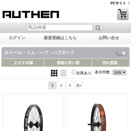
PCサイト
ログイン
新規登録はこちら
お問い合せ
ホイール・リム・ハブ・ハブガード
一覧
おすすめ順
価格の安い順
売れ筋順
表示件数
:
在庫あり
1
2
3
次
»