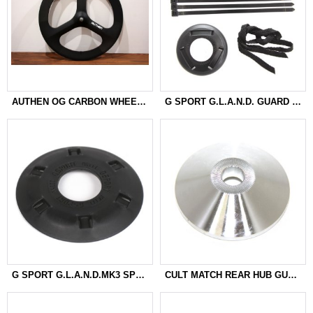
AUTHEN OG CARBON WHEEL 700c 「3BATONS」
G SPORT G.L.A.N.D. GUARD MK IV
G SPORT G.L.A.N.D.MK3 SPOKE GUARD
CULT MATCH REAR HUB GUARD