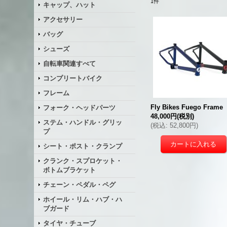
1
件
キャップ、ハット
アクセサリー
バッグ
シューズ
自転車関連すべて
コンプリートバイク
フレーム
Fly Bikes Fuego Frame
フォーク・ヘッドパーツ
48,000円
(税別)
ステム・ハンドル・グリッ
(
税込
:
52,800円
)
プ
シート・ポスト・クランプ
クランク・スプロケット・
ボトムブラケット
チェーン・ペダル・ペグ
ホイール・リム・ハブ・ハ
ブガード
タイヤ・チューブ