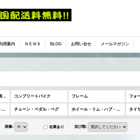
利用案内
ＮＥＷＳ
BLOG
お問い合せ
メールマガジン
Flybikes [フライ] (全商品)
コンプリートバイク
フレーム
フォ
クランク・スプロケット・ボトムブラケット
チェーン・ペダル・ペグ
ホイール・リム・ハブ・ハブガード
タイ
画像
:
並び順
:
在庫あり