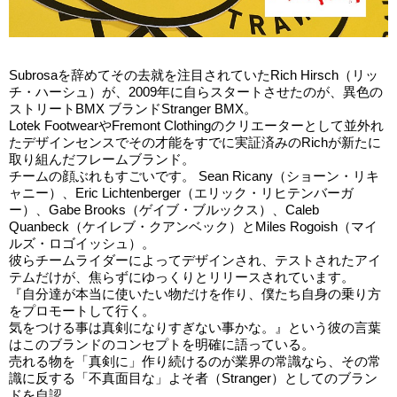
Subrosaを辞めてその去就を注目されていたRich Hirsch（リッ
チ・ハーシュ）が、2009年に自らスタートさせたのが、異色の
ストリートBMX ブランドStranger BMX。
Lotek FootwearやFremont Clothingのクリエーターとして並外れ
たデザインセンスでその才能をすでに実証済みのRichが新たに
取り組んだフレームブランド。
チームの顔ぶれもすごいです。 Sean Ricany（ショーン・リキ
ャニー）、Eric Lichtenberger（エリック・リヒテンバーガ
ー）、Gabe Brooks（ゲイブ・ブルックス）、Caleb
Quanbeck（ケイレブ・クアンベック）とMiles Rogoish（マイ
ルズ・ロゴイッシュ）。
彼らチームライダーによってデザインされ、テストされたアイ
テムだけが、焦らずにゆっくりとリリースされています。
『自分達が本当に使いたい物だけを作り、僕たち自身の乗り方
をプロモートして行く。
気をつける事は真剣になりすぎない事かな。』という彼の言葉
はこのブランドのコンセプトを明確に語っている。
売れる物を「真剣に」作り続けるのが業界の常識なら、その常
識に反する「不真面目な」よそ者（Stranger）としてのブラン
ドを自認。