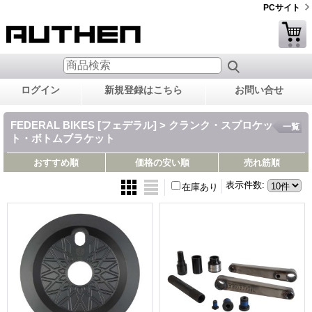
PCサイト
ログイン
新規登録はこちら
お問い合せ
FEDERAL BIKES [フェデラル] > クランク・スプロケッ
一覧
ト・ボトムブラケット
おすすめ順
価格の安い順
売れ筋順
表示件数
:
在庫あり