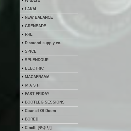
W-BASE
LAKAI
NEW BALANCE
GRENEADE
RRL
Diamond supply co.
SPICE
SPLENDOUR
ELECTRIC
MACAFRAMA
ＭＡＳＨ
FAST FRIDAY
BOOTLEG SESSIONS
Council Of Doom
BORED
Cinelli [チネリ]