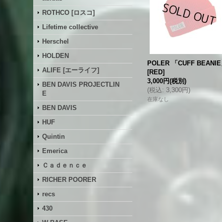
ROTHCO [ロスコ]
Lifetime collective
Herschel
HOLDEN
POLER 「CUFF BEANI
ALIFE [エーライフ]
[
RED
]
3,000円
(税別)
BEN DAVIS PROJECTLIN
(
税込
:
3,300円
)
E
在庫なし
BEN DAVIS
HUF
Quintin
Emerica
Ｃａｄｅｎｃｅ
RICHER POORER
recs
430