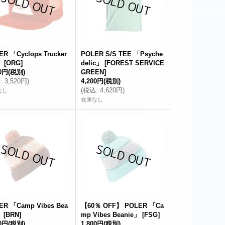
ER 「Cyclops Trucker
POLER S/S TEE 「Psyche
」
[
ORG
]
delic」
[
FOREST SERVICE
00円
(税別)
GREEN
]
込
:
3,520円
)
4,200円
(税別)
(
税込
:
4,620円
)
なし
在庫なし
ER 「Camp Vibes Bea
【60％ OFF】 POLER 「Ca
」
[
BRN
]
mp Vibes Beanie」
[
FSG
]
00円
(税別)
1,800円
(税別)