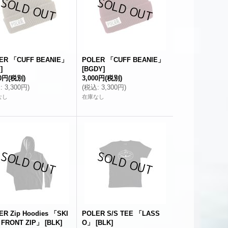
ER 「CUFF BEANIE」
POLER 「CUFF BEANIE」
V
]
[
BGDY
]
00円
(税別)
3,000円
(税別)
込
:
3,300円
)
(
税込
:
3,300円
)
なし
在庫なし
ER Zip Hoodies 「SKI
POLER S/S TEE 「LASS
 FRONT ZIP」
[
BLK
]
O」
[
BLK
]