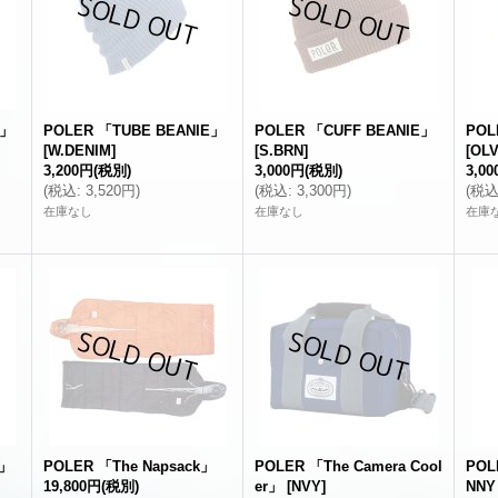
E」
POLER 「TUBE BEANIE」
POLER 「CUFF BEANIE」
POL
[
W.DENIM
]
[
S.BRN
]
[
OL
3,200円
(税別)
3,000円
(税別)
3,0
(
税込
:
3,520円
)
(
税込
:
3,300円
)
(
税
在庫なし
在庫なし
在庫
E」
POLER 「The Napsack」
POLER 「The Camera Cool
POL
19,800円
(税別)
er」
[
NVY
]
NNY