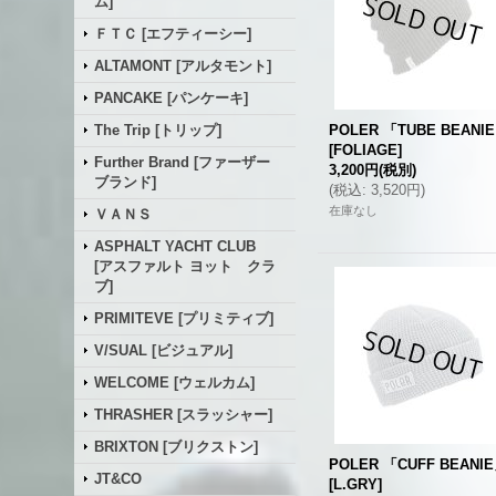
ム]
ＦＴＣ [エフティーシー]
ALTAMONT [アルタモント]
PANCAKE [パンケーキ]
The Trip [トリップ]
POLER 「TUBE BEANI
[
FOLIAGE
]
Further Brand [ファーザー
3,200円
(税別)
ブランド]
(
税込
:
3,520円
)
在庫なし
ＶＡＮＳ
ASPHALT YACHT CLUB
[アスファルト ヨット クラ
ブ]
PRIMITEVE [プリミティブ]
V/SUAL [ビジュアル]
WELCOME [ウェルカム]
THRASHER [スラッシャー]
BRIXTON [ブリクストン]
POLER 「CUFF BEANI
JT&CO
[
L.GRY
]