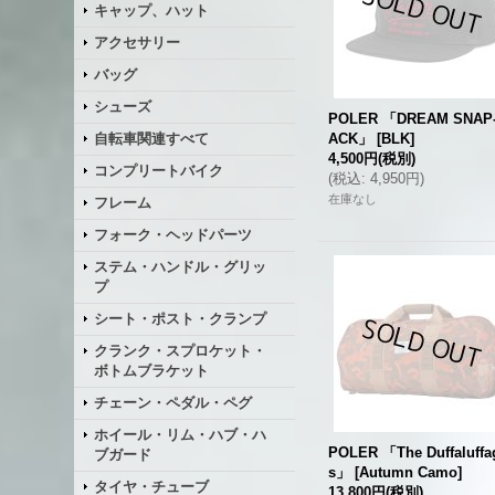
キャップ、ハット
アクセサリー
バッグ
シューズ
POLER 「DREAM SNAP
自転車関連すべて
ACK」
[
BLK
]
4,500円
(税別)
コンプリートバイク
(
税込
:
4,950円
)
在庫なし
フレーム
フォーク・ヘッドパーツ
ステム・ハンドル・グリッ
プ
シート・ポスト・クランプ
クランク・スプロケット・
ボトムブラケット
チェーン・ペダル・ペグ
ホイール・リム・ハブ・ハ
POLER 「The Duffaluffa
ブガード
s」
[
Autumn Camo
]
タイヤ・チューブ
13,800円
(税別)