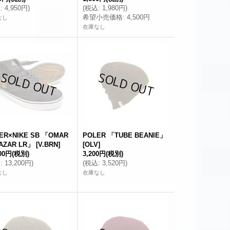
込
:
4,950円
)
(
税込
:
1,980円
)
希望小売価格
:
4,500円
なし
在庫なし
ER×NIKE SB 「OMAR
POLER 「TUBE BEANIE」
AZAR LR」
[
V.BRN
]
[
OLV
]
000円
(税別)
3,200円
(税別)
込
:
13,200円
)
(
税込
:
3,520円
)
なし
在庫なし