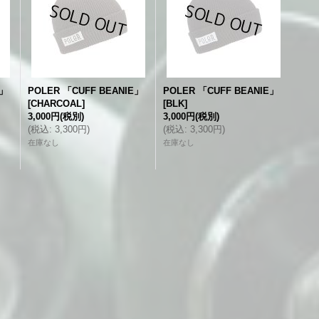
E」
POLER 「CUFF BEANIE」
POLER 「CUFF BEANIE」
[
CHARCOAL
]
[
BLK
]
3,000円
(税別)
3,000円
(税別)
(
税込
:
3,300円
)
(
税込
:
3,300円
)
在庫なし
在庫なし