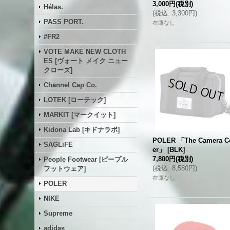
3,000円
(税別)
Hélas.
(
税込
:
3,300円
)
PASS PORT.
在庫なし
#FR2
VOTE MAKE NEW CLOTH
ES [ヴォート メイク ニュー
クローズ]
Channel Cap Co.
LOTEK [ローテック]
MARKIT [マークイット]
Kidona Lab [キドナラボ]
POLER 「The Camera C
SAGLiFE
er」
[
BLK
]
7,800円
(税別)
People Footwear [ピープル
(
税込
:
8,580円
)
フットウェア]
在庫なし
POLER
NIKE
Supreme
adidas