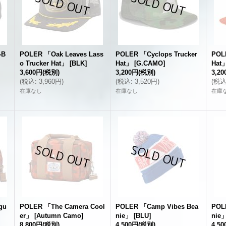
-B
POLER 「Oak Leaves Lass
POLER 「Cyclops Trucker
POL
o Trucker Hat」
[
BLK
]
Hat」
[
G.CAMO
]
Hat
3,600円
(税別)
3,200円
(税別)
3,2
(
税込
:
3,960円
)
(
税込
:
3,520円
)
(
税
在庫なし
在庫なし
在庫
gu
POLER 「The Camera Cool
POLER 「Camp Vibes Bea
POL
er」
[
Autumn Camo
]
nie」
[
BLU
]
nie
8,800円
(税別)
4,500円
(税別)
4,5