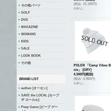
(
税込
:
15,180円
)
その他パーツ
在庫なし
GOLF
DVD
MAGAZINE
WOMANS
KIDS
SALE
LOOK BOOK
その他
POLER 「Camp Vibes B
nie」
[
GRY
]
4,500円
(税別)
(
税込
:
4,950円
)
BRAND LIST
在庫なし
authen [オーセン]
SAVE the LOCAL [セーブ
ザ ローカル]
Peep Game [ピープ ゲー