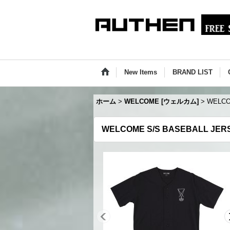
New Items
BRAND LIST
ホーム
>
WELCOME [ウェルカム]
>
WELCO
WELCOME S/S BASEBALL JE