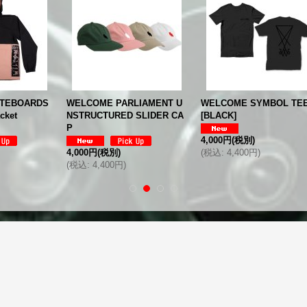
 PARLIAMENT U
WELCOME SYMBOL TEE
WELCOME Talisma
URED SLIDER CA
[
BLACK
]
horts
[
BLACK
]
4,000円
(税別)
6,800円
(税別)
税別)
(
税込
:
4,400円
)
(
税込
:
7,480円
)
400円
)