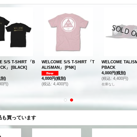
 S/S T-SHIRT 「B
WELCOME S/S T-SHIRT 「T
WELCOME TALIS
ICK」
[
BLACK
]
ALISMAN」
[
PNK
]
PBACK
4,000円
(税別)
税別)
4,000円
(税別)
(
税込
:
4,400円
)
400円
)
(
税込
:
4,400円
)
在庫なし
品も買っています