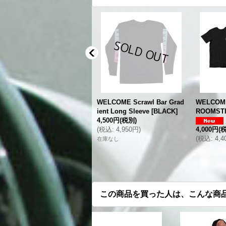
WELCOME Latin Lightweigh
WELCOME Scrawl Bar Grad
WELCOME
t Crew Neck Fleece
[
BLACK
]
ient Long Sleeve
[
BLACK
]
ROOMST
4,500円
(税別)
8,000円
(税別)
(
税込
:
4,950円
)
4,000円
(
税込
:
8,800円
)
(
税込
:
4,
在庫なし
この商品を買った人は、こんな商