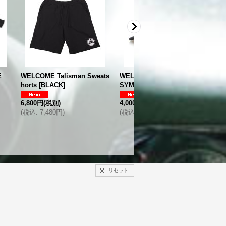
SEY
[
GRAY
]
16,000円
(税別)
(
税込
:
17,600円
)
n Sweats
WELCOME SKATEBOARDS
SYMBOL CAP
[
BLACK
]
4,000円
(税別)
(
税込
:
4,400円
)
リセット