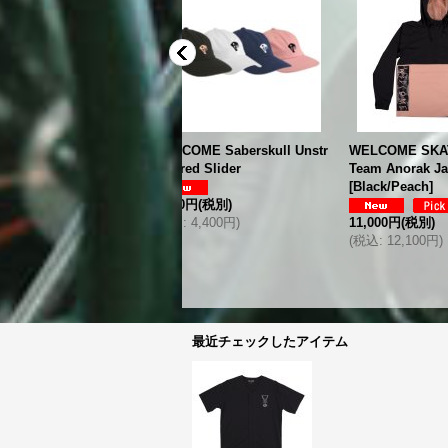
WELCOME Saberskull Unstr
WELCOME SKATEBOARDS
WELCOME
uctured Slider
Team Anorak Jacket
NSTRUCT
[
Black/Peach
]
P
4,000円
(税別)
税込
:
4,400円
)
11,000円
(税別)
4,000円
(
(
税込
:
12,100円
)
(
税込
:
4,
最近チェックしたアイテム