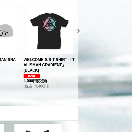
MAN SNA
WELCOME S/S T-SHIRT 「T
ALISMAN GRADIENT」
[
BLACK
]
4,000円
(税別)
(
税込
:
4,400円
)
FTC MAYS BASEBALL JER