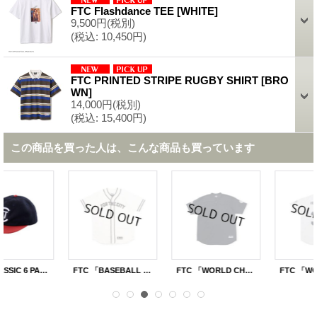
FTC Flashdance TEE
[
WHITE
]
9,500円
(税別)
(税込
:
10,450円)
FTC PRINTED STRIPE RUGBY SHIRT
[
BRO
WN
]
14,000円
(税別)
(税込
:
15,400円)
この商品を買った人は、こんな商品も買っています
 CHAMPION MESH JERSEY」
FTC 「WORLD CHAMPION MESH JERSEY」
FTC CLASSIC LOGO 6 PANEL
FTC 92-94 SOCCER JERSEY