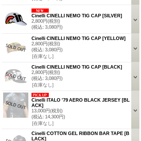
Cinelli CINELLI NEMO TIG CAP
[
SILVER
]
2,800円
(税別)
(税込
:
3,080円)
Cinelli CINELLI NEMO TIG CAP
[
YELLOW
]
2,800円
(税別)
(税込
:
3,080円)
[在庫なし]
Cinelli CINELLI NEMO TIG CAP
[
BLACK
]
2,800円
(税別)
(税込
:
3,080円)
[在庫なし]
Cinelli ITALO '79 AERO BLACK JERSEY
[
BL
ACK
]
13,000円
(税別)
(税込
:
14,300円)
[在庫なし]
Cinelli COTTON GEL RIBBON BAR TAPE
[
B
LACK
]