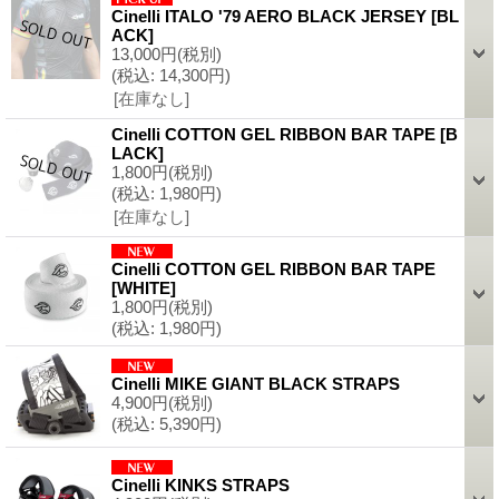
Cinelli ITALO '79 AERO BLACK JERSEY
[
BL
ACK
]
13,000円
(税別)
(税込
:
14,300円)
[在庫なし]
Cinelli COTTON GEL RIBBON BAR TAPE
[
B
LACK
]
1,800円
(税別)
(税込
:
1,980円)
[在庫なし]
Cinelli COTTON GEL RIBBON BAR TAPE
[
WHITE
]
1,800円
(税別)
(税込
:
1,980円)
Cinelli MIKE GIANT BLACK STRAPS
4,900円
(税別)
(税込
:
5,390円)
Cinelli KINKS STRAPS